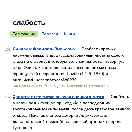
слабость
Толкование
Перевод
Книги
Синдром Фовилля–Вильсона
— Слабость прямых
101
наружных мышц глаз, диссоциированный нистагм одного
глаза на стороне, в которую больной пытается повернуть
взор. Описали как проявление рассеянного склероза
французский невропатолог Foville (1799–1879) и
английский невропатолог&#8230; …
Энциклопедический словарь по психологии и педагогике
Хромота» перемежающаяся спинного мозга
— Слабость
102
в ногах, возникающая при ходьбе с последующим
восстановлением силы мышц после даже кратковременного
отдыха. Признак стеноза артерии Адамкевича или
дополнительной (нижней) поясничной артерии Депрож–
Гуттерона …