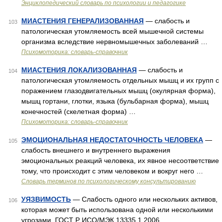
Энциклопедический словарь по психологии и педагогике
МИАСТЕНИЯ ГЕНЕРАЛИЗОВАННАЯ
— слабость и
103
патологическая утомляемость всей мышечной системы
организма вследствие нервномышечных заболеваний …
Психомоторика: cловарь-справочник
МИАСТЕНИЯ ЛОКАЛИЗОВАННАЯ
— слабость и
104
патологическая утомляемость отдельных мышц и их групп с
поражением глазодвигательных мышц (окулярная форма),
мышц гортани, глотки, языка (бульбарная форма), мышц
конечностей (скелетная форма) …
Психомоторика: cловарь-справочник
ЭМОЦИОНАЛЬНАЯ НЕДОСТАТОЧНОСТЬ ЧЕЛОВЕКА
—
105
слабость внешнего и внутреннего выражения
эмоциональных реакций человека, их явное несоответствие
тому, что происходит с этим человеком и вокруг него …
Словарь терминов по психологическому консультированию
УЯЗВИМОСТЬ
— Слабость одного или нескольких активов,
106
которая может быть использована одной или несколькими
угрозами. ГОСТ Р ИСО/МЭК 13335 1 2006 …