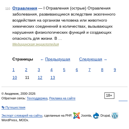
Отравления
— I Отравления (острые) Отравления
110
заболевания, развивающиеся вследствие экзогенного
воздействия на организм человека или животного
химических соединений в количествах, вызывающих
нарушения физиологических функций и создающих
опасность для жизни. В …
Медицинская энциклопедия
Страницы
←
Предыдущая
Следующая
→
1
2
3
4
5
6
7
8
9
10
11
12
13
© Академик, 2000-2026
18+
Обратная связь:
Техподдержка
,
Реклама на сайте
👣 Путешествия
Экспорт словарей на сайты
, сделанные на PHP,
Joomla,
Drupal,
WordPress, MODx.