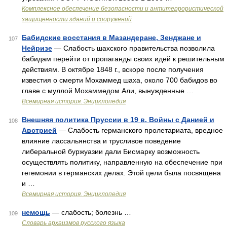
Комплексное обеспечение безопасности и антитеррористической
защищенности зданий и сооружений
Бабидские восстания в Мазандеране, Зенджане и
107
Нейризе
— Слабость шахского правительства позволила
бабидам перейти от пропаганды своих идей к решительным
действиям. В октябре 1848 г., вскоре после получения
известия о смерти Мохаммед шаха, около 700 бабидов во
главе с муллой Мохаммедом Али, вынужденные …
Всемирная история. Энциклопедия
Внешняя политика Пруссии в 19 в. Войны с Данией и
108
Австрией
— Слабость германского пролетариата, вредное
влияние лассальянства и трусливое поведение
либеральной буржуазии дали Бисмарку возможность
осуществлять политику, направленную на обеспечение при
гегемонии в германских делах. Этой цели была посвящена
и …
Всемирная история. Энциклопедия
немощь
— слабость; болезнь …
109
Cловарь архаизмов русского языка